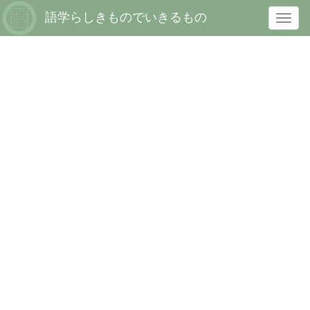
語学らしきものでいきるもの
T
o
g
g
l
e
n
a
v
i
g
a
t
i
o
n