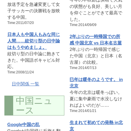
放送予定を急遽変更して女
の状態がも良好、美しい月
子サッカーの決勝戦を放映
を仰ぐことができて最高で
する中国。
した。
Time:2011/07/20
Time:2014/09/09
日本人も中国人もみな同じ
2年ぶりの一時帰国での所
人間……紋切り型の日中論
感 中国北京 vs 日本名古屋
はもうやめましょ。
2年ぶりの一時帰国で感じ
紋切り型の日中論に飽きて
た中国（北京）と日本（名
きた。中国語ボキャビル対
古屋）の比較。
応。
Time:2014/07/13
Time:2008/11/24
巳年は暖冬のようです。 in
日中関係 一覧
北京
今年の北京は暖冬っぽい。
中国ニュ
夏に集中豪雨で水没しなけ
ればよいのだが……
ース
Time:2014/01/21
生まれて初めての発熱 in北
Google中国の乱
京
Googleが中国様に反旗を翻