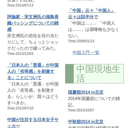
Time:2014/07/13
「中国」云々「中国人」
評論家・宋文洲氏の福島香
云々は話半分で
織バッシングについての雑
「中国は……」「中国人
感
は……」は眉唾物も少なく
宋文洲氏の劣化を目の当た
ない。
Time:2008/01/13
りにして、ちょっとショッ
クだったので綴ってみた。
中国入門 一覧
Time:2013/12/03
「日本人の「普通」が中国
中国現地生
人の「劣等感」を刺激す
活
る」ことについて
「日本人の「普通」が中国
人の「劣等感」を刺激す
国慶節2014 in北京
る」らしいが、我々はどう
2014年国慶節についての雑
すべきか。
記。
Time:2013/07/10
Time:2014/10/07
中国が注目する日本女子サ
中秋節2014 in北京
ッカー
今年の中秋節は快晴で大気