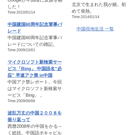
北京で生まれた我が娘。初
した！
めて発熱。
Time:2010/01/14
Time:2014/01/14
中国建国60周年記念軍事パ
中国現地生活 一覧
レード
中国建国60周年記念軍事パ
レードについての雑記。
Time:2009/10/01
マイクロソフト新検索サー
ビス「Bing」 中国語名“必
应” 早速アク禁 in中国
中国アク禁レポート。今回
はマイクロソフト新検索サ
ービス「Bing」 。
Time:2009/06/06
波乱万丈の中国２００８を
振り返って
西暦2008年の中国をかる～
く総括。中国語ボキャビル