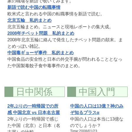
家の職場を新語で覗いてみます。
新語で読む中国の転職事情
欧米式と言われる中国の転職事情を新語で読む。
北京五輪 私的まとめ
北京五輪まとめ。ニュースと現地レポートの集大成。
2008年チベット問題 私的まとめ
2008年北京五輪に絡んで発生したチベット問題の顛末。ま
とめっぽい雑記。
中国毒ギョーザ事件 私的まとめ
中国食品の安全性と日本の外交手腕が問われることとなっ
た中国製毒餃子食中毒事件のまとめ。
日中関係
中国入門
2年ぶりの一時帰国での所
中国の人口は13億？神のみ
感 中国北京 vs 日本名古屋
ぞ知るプラスα
2年ぶりの一時帰国で感じ
中国の人口は本当に13億な
た中国（北京）と日本（名
のでしょうか？
Time:2008/01/23
古屋）の比較。