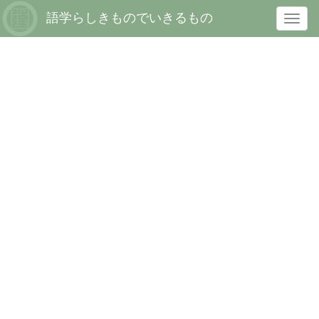
語学らしきものでいきるもの
T
o
g
g
l
e
n
a
v
i
g
a
t
i
o
n