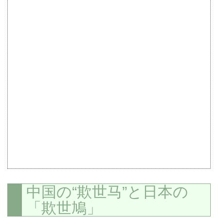
中国の“欺世马”と日本の
「欺世鳩」