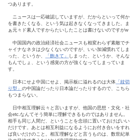
つあります。
ニュースは一応確認していますが、だからといって何か
を書きたくなる、という気は起きなくなってきました。ま
ぁ元々ド素人ですからたいしたことは書けないのですがw
中国国内の政治経済社会ニュースも相変わらず素敵でチ
ャイナなネタは少なくないのですが、いい加減慣れてしま
った、というか、
「飽きて」
しまった、というか、そんな
もんでしょ、という感覚の方が強くなってしまっていま
す。
日本にせよ中国にせよ、掲示板に溢れるのは大体
「紋切
り型」
の中国論だったり日本論だったりするので、こちら
もつまらない。
日中相互理解云々と言いますが、他国の思想・文化・社
会etc.なんてそう簡単に理解できるものではありません。
相手も同じ人間だ、ということを念頭に置いておけばいい
だけです。あとは相互利益になるようにお付き合いをすれ
ば良いだけのこと。相互理解などと言うものは、数世紀単