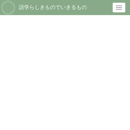
語学らしきものでいきるもの
T
o
g
g
l
e
n
a
v
i
g
a
t
i
o
n