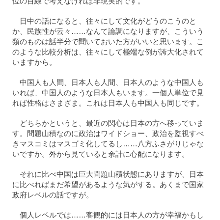
位の目線で考えなければ非現実的です。
日中の話になると、往々にして文化がどうのこうのと
か、民族性が云々……なんて論調になりますが、こういう
類のものは話半分で聞いておいた方がいいと思います。こ
のような比較分析は、往々にして極端な例が誇大化されて
いますから。
中国人も人間、日本人も人間、日本人のような中国人も
いれば、中国人のような日本人もいます。一個人単位で見
れば性格はさまざま。これは日本人も中国人も同じです。
どちらかというと、最近の関心は日本の方へ移っていま
す。問題山積なのに政治はワイドショー、政治を監視すべ
きマスコミはマスゴミ化してるし……八方ふさがりじゃな
いですか。外から見ていると余計に心配になります。
それに比べ中国は巨大問題山積状態にありますが、日本
に比べればまだ希望があるような気がする。あくまで国家
政府レベルの話ですが。
個人レベルでは……客観的には日本人の方が幸福かもし