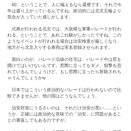
60、ということで、人に喩えるなら還暦です。それで今
年は盛り上がっているんですね。政治的には北京五輪より
気合が入っていた感じがします。
式典が行われる北京では、大規模な軍事パレードが行わ
れる、ということで、あれこれ騒がしかったですね。この
ようなイベントが行われる場合は治安検査が厳しくなり、
地方から北京入りする車両は実名登録させられます。
面白いのが、パレード沿線の住宅は、パレード中は窓を
開けてはいけないんです。窓際に立ってもダメ。狙撃を恐
れているんでしょうけど、もし窓際に立ったら射殺されち
ゃうんでしょうかw
日本ではこういう政治的なパレードは行われないので比
較できませんが、他の国はどうなんでしょう。
治安対策にうるさいのは、それだけ治安が悪い……とい
うか、正確には政治的な意味での「治安」に問題があるこ
との裏返しでもあるのですが。