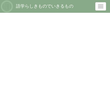
語学らしきものでいきるもの
T
o
g
g
l
e
n
a
v
i
g
a
t
i
o
n