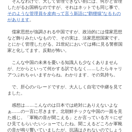
そんなわけで、大して管理できない割には、何かと管理
したがるお国柄なのですが、それはネットでも同じ事で、
そのような管理員を皮肉って言う新語に“鹳狸猿”なるもの
があります
。
儒家思想が強調される中国ですが、政治的には儒家思想
など飾りみたいなもので、その実は、法家思想国家です。
とにかく管理したがる。21世紀においては稀に見る警察国
家と化してます。反動が怖い。
こんな中国の未来を憂いる知識人も少なくありません
が、だからといって何かする訳でもなく……したらキャリ
アつぶれちゃいますからね。わかります、その気持ち。
で、肝心のパレードですが、大人しく自宅で中継を見て
ました。
感想は……こんなのは日本では絶対にありえないよな
ぁ……の一言に尽きます。北朝鮮チックな中国の一面を見
た感じ。「軍靴の音が聞こえる」とか言っている方々にぜ
ひ見てもらいたいショーでしたね。聞こえるどころか軍靴
の音が鳴り響いていましたが、抗議はされないのでしょう