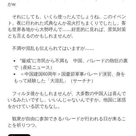
かw
それにしても、いくら使ったんでしょうね。このイベン
ト。夜に行われた式典なんか花火打ちまくりでしたし。客
も世界各地から大勢呼んで……好意的に見れば、景気対策
とも言えるのかもしれませんが。
不満や混乱も伝えられてはいますが……
“厳戒”に市民から不満も 中国、パレードの熱狂の裏
で（産経ニュース）
＜中国建国60周年＞国慶節軍事パレード演習、身を
もって経験した「大混乱」（サーチナ）
フィルタ後かもしれませんが、大多数の中国人は喜んで
いるみたいですし、いいんじゃないんですか。他国に迷惑
をかけている訳でもなし。
観衆が自由に参加できるパレードが行われる日が来るこ
とを祈りつつ。