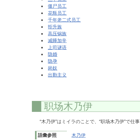
僵尸员工
花瓶员工
千年老二式员工
拒升族
高压锅族
减睡加辛
上司谜语
隐婚
隐孕
岗奴
出勤主义
职场木乃伊
“木乃伊”はミイラのことで、“职场木乃伊”で
語彙参照
木乃伊