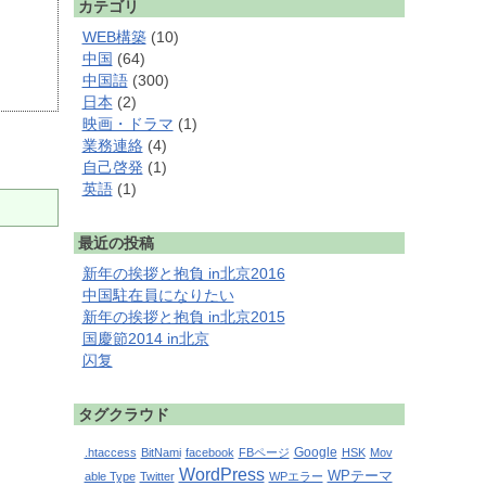
カテゴリ
WEB構築
(10)
中国
(64)
中国語
(300)
日本
(2)
映画・ドラマ
(1)
業務連絡
(4)
自己啓発
(1)
英語
(1)
最近の投稿
新年の挨拶と抱負 in北京2016
中国駐在員になりたい
新年の挨拶と抱負 in北京2015
国慶節2014 in北京
闪复
タグクラウド
Google
.htaccess
BitNami
facebook
FBページ
HSK
Mov
WordPress
WPテーマ
able Type
Twitter
WPエラー