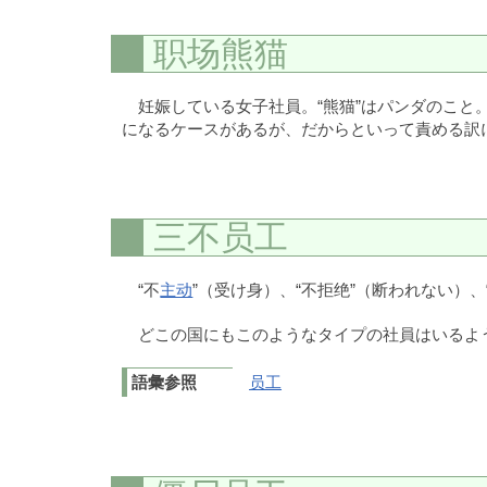
职场熊猫
妊娠している女子社員。“熊猫”はパンダのこ
になるケースがあるが、だからといって責める訳
三不员工
“不
主动
”（受け身）、“不拒绝”（断われない）、
どこの国にもこのようなタイプの社員はいるよ
語彙参照
员工