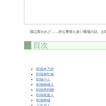
国は変われど……的な事情も多い職場の話。お
目次
职场木乃伊
职场匆忙族
职场小三
职场植物人
职场势利眼
职场双面人
职场熊猫
三不员工