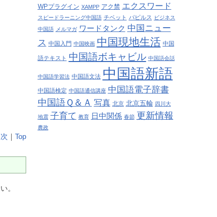
エクスワード
WPプラグイン
アク禁
XAMPP
チベット
パピルス
スピードラーニング中国語
ビジネス
中国ニュー
ワードタンク
中国語
メルマガ
中国現地生活
ス
中国入門
中国
中国映画
中国語ボキャビル
語テキスト
中国語会話
中国語新語
中国語文法
中国語学習法
中国語電子辞書
中国語検定
中国語通信講座
中国語Ｑ＆Ａ
写真
北京五輪
北京
四川大
更新情報
子育て
日中関係
地震
教育
春節
農政
目次
｜
Top
多い。