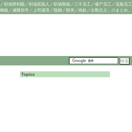
／职场势利眼／职场双面人／职场熊猫／三不员工／僵尸员工／花瓶员工
锅族／减睡加辛／上司谜语／隐婚／隐孕／岗奴／出勤主义」のまとめ。
Topics