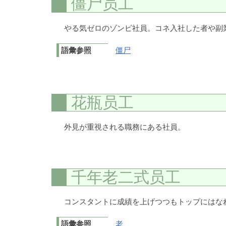
僵尸员工
やる気ゼロのゾンビ社員。コネ入社した者や副
語彙参照
僵尸
花瓶员工
外見が重視される職務にある社員。
千年老二式员工
コンスタントに成績を上げつつもトップにはな
語彙参照
老