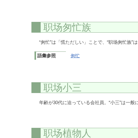
职场匆忙族
“匆忙”は「慌ただしい」ことで、“职场匆忙族
語彙参照
匆忙
职场小三
年齢が30代に迫っている会社員。“小三”は一
职场植物人