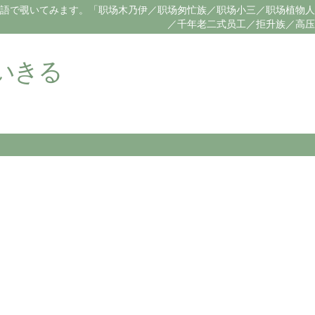
語で覗いてみます。「职场木乃伊／职场匆忙族／职场小三／职场植物人
／千年老二式员工／拒升族／高压
いきる