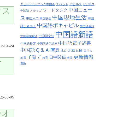
チベット
パピルス
スピードラーニング中国語
ビジネス
クス
中国ニュー
ワードタンク
中国語
メルマガ
中国現地生活
ス
中国入門
中国
中国映画
中国語ボキャビル
語テキスト
中国語会話
中国語新語
中国語文法
中国語学習法
中国語電子辞書
中国語検定
中国語通信講座
12-04-24
中国語Ｑ＆Ａ
写真
北京五輪
北京
四川大
更新情報
子育て
日中関係
地震
教育
春節
ー
農政
2-06-05
シオ