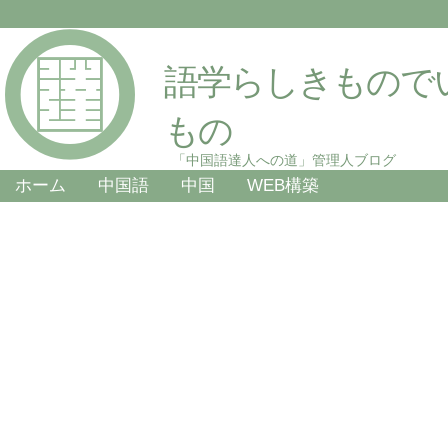
語学らしきもので
もの
「中国語達人への道」管理人ブログ
ホーム
中国語
中国
WEB構築