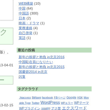
WEB構築
(10)
中国
(64)
中国語
(300)
日本
(2)
映画・ドラマ
(1)
業務連絡
(4)
ンク
自己啓発
(1)
英語
(1)
最近の投稿
版）。
新年の挨拶と抱負 in北京2016
中国駐在員になりたい
13-04-01
新年の挨拶と抱負 in北京2015
国慶節2014 in北京
闪复
ー
タグクラウド
Google
.htaccess
BitNami
facebook
FBページ
HSK
Mov
WordPress
WPテーマ
able Type
Twitter
WPエラー
13-02-15
エクスワード
WPプラグイン
アク禁
XAMPP