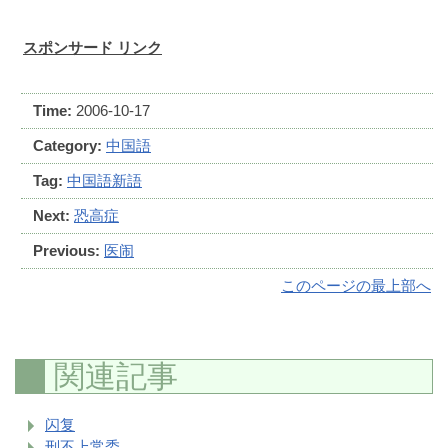
スポンサード リンク
Time:
2006-10-17
Category:
中国語
Tag:
中国語新語
Next:
恐高症
Previous:
医闹
このページの最上部へ
関連記事
闪复
刑不上常委