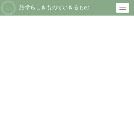
語学らしきものでいきるもの
T
o
g
g
l
e
n
a
v
i
g
a
t
i
o
n