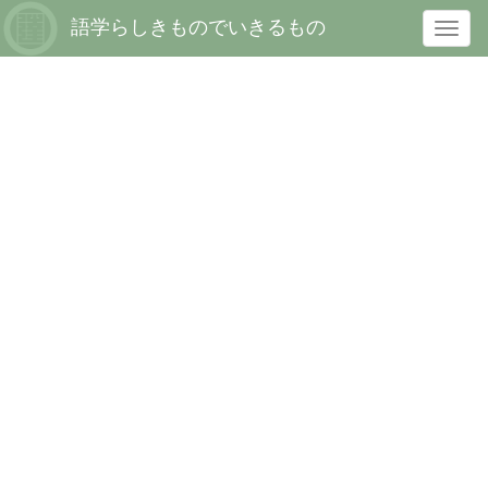
語学らしきものでいきるもの
T
o
g
g
l
e
n
a
v
i
g
a
t
i
o
n